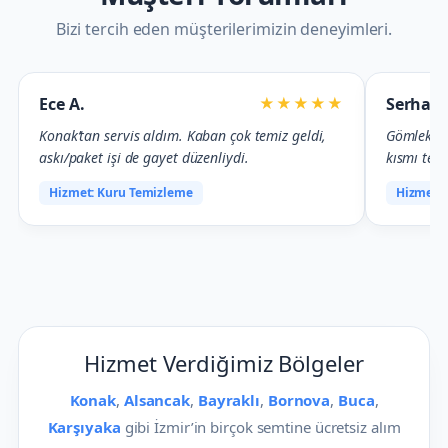
Kuru temizleme makine parkuru; farklı kumaş
Endüstriye
türlerine özel programlarla çalışır.
hizmeti su
Müşteri Yorumları
Bizi tercih eden müşterilerimizin deneyimleri.
Ece A.
Serhat 
★★★★★
Konak’tan servis aldım. Kaban çok temiz geldi,
Gömlek üt
askı/paket işi de gayet düzenliydi.
kısmı tert
Hizmet: Kuru Temizleme
Hizmet: