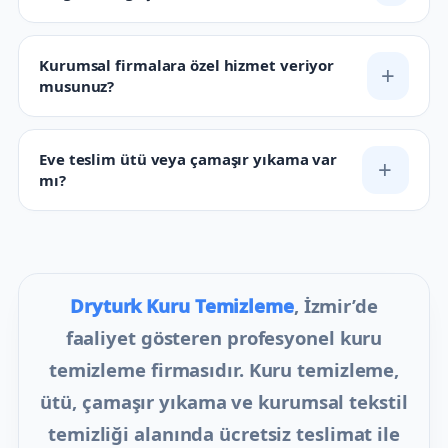
Kuru temizleme hizmeti ne kadar sürede
+
tamamlanır?
Genellikle teslim alınan ürünler 24-48 saat içerisinde
adresinize geri ulaştırılır.
Ücretsiz alım ve teslimat hizmetiniz hangi
+
bölgelerde geçerli?
Kurumsal firmalara özel hizmet veriyor
+
musunuz?
Eve teslim ütü veya çamaşır yıkama var
+
mı?