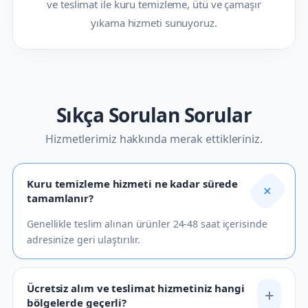
Hizmet Verdiğimiz Bölgeler
Konak
,
Alsancak
,
Bayraklı
,
Bornova
,
Buca
,
Karşıyaka
gibi İzmir’in birçok semtine ücretsiz alım
ve teslimat ile kuru temizleme, ütü ve çamaşır
yıkama hizmeti sunuyoruz.
Sıkça Sorulan Sorular
Hizmetlerimiz hakkında merak ettikleriniz.